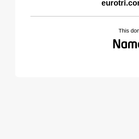
eurotri.c
This do